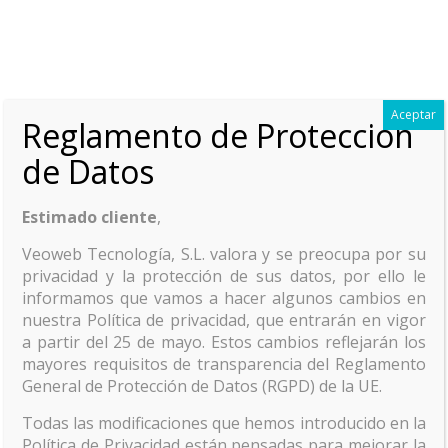
Aceptar
Reglamento de Protección
de Datos
palacio de
Estimado cliente
,
villadompardo
Veoweb Tecnología, S.L. valora y se preocupa por su
privacidad y la protección de sus datos, por ello le
informamos que vamos a hacer algunos cambios en
nuestra Política de privacidad, que entrarán en vigor
a partir del 25 de mayo. Estos cambios reflejarán los
mayores requisitos de transparencia del Reglamento
General de Protección de Datos (RGPD) de la UE.
Todas las modificaciones que hemos introducido en la
Categorias
Etiquetas
Autor
Ver todo
Política de Privacidad están pensadas para mejorar la