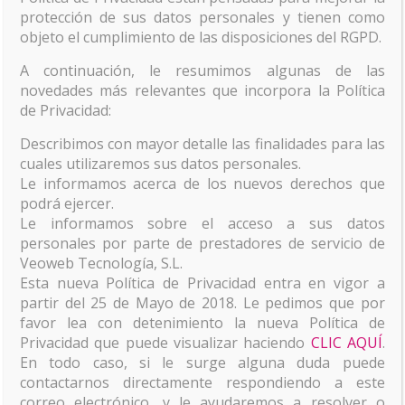
protección de sus datos personales y tienen como
objeto el cumplimiento de las disposiciones del RGPD.
A continuación, le resumimos algunas de las
novedades más relevantes que incorpora la Política
de Privacidad:
Describimos con mayor detalle las finalidades para las
cuales utilizaremos sus datos personales.
Le informamos acerca de los nuevos derechos que
podrá ejercer.
Le informamos sobre el acceso a sus datos
personales por parte de prestadores de servicio de
Veoweb Tecnología, S.L.
Centro Cultural Baños
Esta nueva Política de Privacidad entra en vigor a
partir del 25 de Mayo de 2018. Le pedimos que por
Árabes Jaén
favor lea con detenimiento la nueva Política de
Privacidad que puede visualizar haciendo
CLIC AQUÍ
.
Sin duda uno de los trabajos más completos y
En todo caso, si le surge alguna duda puede
ambiciosos de Veovirtual en Visitas Virtuales. Un
contactarnos directamente respondiendo a este
encargo de la Diputación Provincial de Jaén que
correo electrónico, y le ayudaremos a resolver o