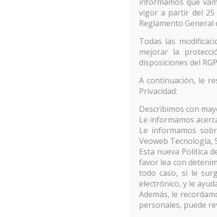
informamos que vamo
vigor a partir del 2
Reglamento General d
Todas las modificac
mejorar la protecc
disposiciones del RG
A continuación, le r
Privacidad:
Describimos con mayor
Le informamos acerca
Le informamos sobre
veovirtual.com‎ |
Politica de Cookies
-
Más Información Sobre las C
Veoweb Tecnología, S
Esta nueva Política 
favor lea con detenim
todo caso, si le su
electrónico, y le ayu
Además, le recordamo
personales, puede r