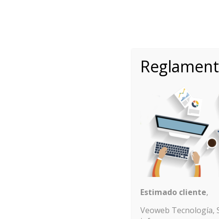
Horario: Lunes a Viernes de 9:00h a 14:00h
658 11 54 98
w
In
VEOV
Reglament
t
Estimado cliente
,
Veoweb Tecnología, S.