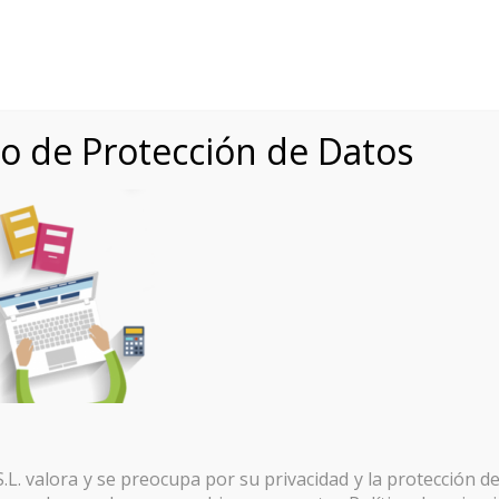
eb@veovirtual.com
icio
Servicios WEB
Visitas Virtuales
Realidad Virtual
IRTUAL
WEB 2.0
TOUR VIRTUAL 360º
VIRTUAL REALITY VR
o de Protección de Datos
rabajando-veovirtu
Inicio
Servicios web
trabajando-veovirtual
L. valora y se preocupa por su privacidad y la protección de 