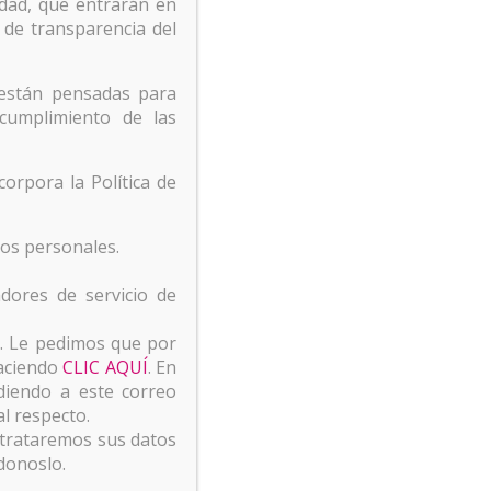
dad, que entrarán en
 de transparencia del
 están pensadas para
cumplimiento de las
orpora la Política de
tos personales.
dores de servicio de
ervicios Web
8. Le pedimos que por
haciendo
CLIC AQUÍ
. En
diendo a este correo
al respecto.
 trataremos sus datos
donoslo.