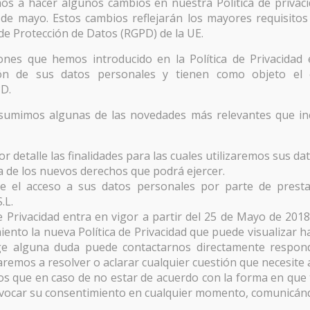
s a hacer algunos cambios en nuestra Política de privaci
5 de mayo. Estos cambios reflejarán los mayores requisitos
e Protección de Datos (RGPD) de la UE.
iones que hemos introducido en la Política de Privacidad
ión de sus datos personales y tienen como objeto el 
PD.
esumimos algunas de las novedades más relevantes que inc
 detalle las finalidades para las cuales utilizaremos sus da
 de los nuevos derechos que podrá ejercer.
 el acceso a sus datos personales por parte de presta
ookies
|
Politica de Cookies
-
Política de Privacidad
-
Prestación de S
.L.
de Privacidad entra en vigor a partir del 25 de Mayo de 201
iento la nueva Política de Privacidad que puede visualizar 
rge alguna duda puede contactarnos directamente respon
daremos a resolver o aclarar cualquier cuestión que necesite 
s que en caso de no estar de acuerdo con la forma en que
evocar su consentimiento en cualquier momento, comunicán