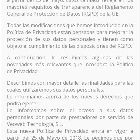
a partir del 25 de mayo. Estos cambios reflejarán los
mayores requisitos de transparencia del Reglamento
General de Protección de Datos (RGPD) de la UE.
veovirtual.com‎ |
Politica de Cookies
-
Más Información
Todas las modificaciones que hemos introducido en la
Sobre las Cookies
|
Politica de Cookies
-
Política de
Política de Privacidad están pensadas para mejorar la
Privacidad
-
Prestación de Servicios Web
protección de sus datos personales y tienen como
objeto el cumplimiento de las disposiciones del RGPD.
A continuación, le resumimos algunas de las
novedades más relevantes que incorpora la Política
de Privacidad:
Describimos con mayor detalle las finalidades para las
cuales utilizaremos sus datos personales.
Le informamos acerca de los nuevos derechos que
podrá ejercer.
Le informamos sobre el acceso a sus datos
personales por parte de prestadores de servicio de
Veoweb Tecnología, S.L.
Esta nueva Política de Privacidad entra en vigor a
Uso de cookies
partir del 25 de Mayo de 2018. Le pedimos que por
Este sitio web utiliza cookies para que usted tenga la mejor experiencia de usuario. Si conti